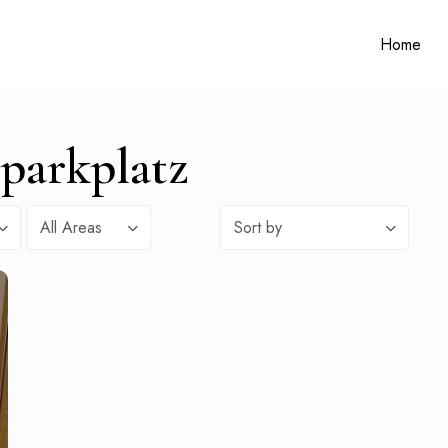
Home
lparkplatz
All Areas
Sort by